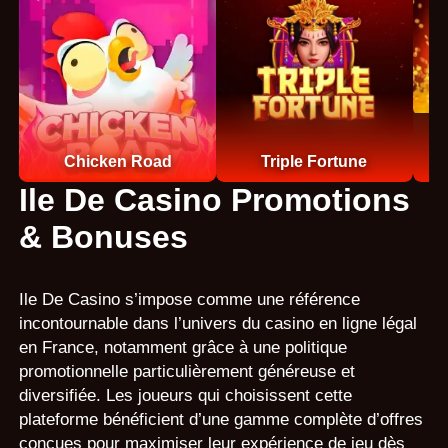
Play now
Play now
Chicken Road
Triple Fortune
Ile De Casino Promotions
& Bonuses
Ile De Casino s’impose comme une référence
incontournable dans l’univers du casino en ligne légal
en France, notamment grâce à une politique
promotionnelle particulièrement généreuse et
diversifiée. Les joueurs qui choisissent cette
plateforme bénéficient d’une gamme complète d’offres
conçues pour maximiser leur expérience de jeu dès