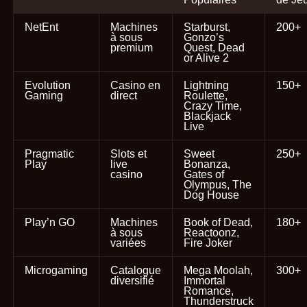
NetEnt
Machines
Starburst,
200+
à sous
Gonzo’s
premium
Quest, Dead
or Alive 2
Evolution
Casino en
Lightning
150+
Gaming
direct
Roulette,
Crazy Time,
Blackjack
Live
Pragmatic
Slots et
Sweet
250+
Play
live
Bonanza,
casino
Gates of
Olympus, The
Dog House
Play’n GO
Machines
Book of Dead,
180+
à sous
Reactoonz,
variées
Fire Joker
Microgaming
Catalogue
Mega Moolah,
300+
diversifié
Immortal
Romance,
Thunderstruck