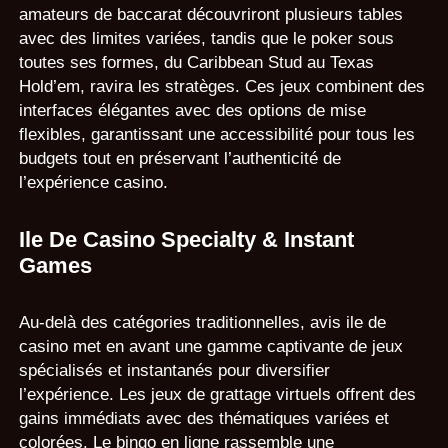
amateurs de baccarat découvriront plusieurs tables
avec des limites variées, tandis que le poker sous
toutes ses formes, du Caribbean Stud au Texas
Hold’em, ravira les stratèges. Ces jeux combinent des
interfaces élégantes avec des options de mise
flexibles, garantissant une accessibilité pour tous les
budgets tout en préservant l’authenticité de
l’expérience casino.
Ile De Casino Specialty & Instant
Games
Au-delà des catégories traditionnelles, avis ile de
casino met en avant une gamme captivante de jeux
spécialisés et instantanés pour diversifier
l’expérience. Les jeux de grattage virtuels offrent des
gains immédiats avec des thématiques variées et
colorées. Le bingo en ligne rassemble une