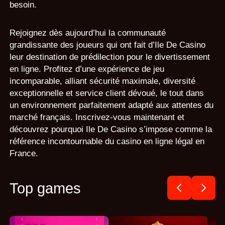
besoin.
Rejoignez dès aujourd’hui la communauté
grandissante des joueurs qui ont fait d’Ile De Casino
leur destination de prédilection pour le divertissement
en ligne. Profitez d’une expérience de jeu
incomparable, alliant sécurité maximale, diversité
exceptionnelle et service client dévoué, le tout dans
un environnement parfaitement adapté aux attentes du
marché français. Inscrivez-vous maintenant et
découvrez pourquoi Ile De Casino s’impose comme la
référence incontournable du casino en ligne légal en
France.
Top games