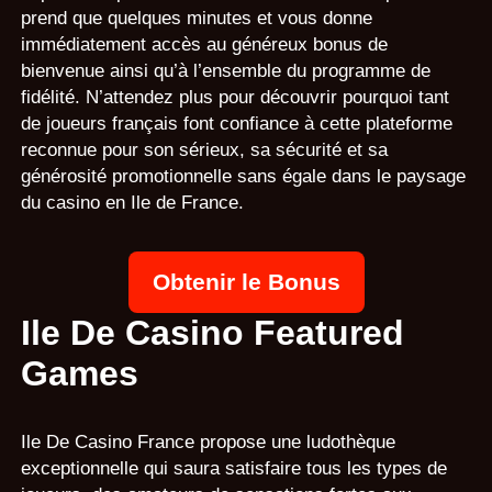
prend que quelques minutes et vous donne
immédiatement accès au généreux bonus de
bienvenue ainsi qu’à l’ensemble du programme de
fidélité. N’attendez plus pour découvrir pourquoi tant
de joueurs français font confiance à cette plateforme
reconnue pour son sérieux, sa sécurité et sa
générosité promotionnelle sans égale dans le paysage
du casino en Ile de France.
Obtenir le Bonus
Ile De Casino Featured
Games
Ile De Casino France propose une ludothèque
exceptionnelle qui saura satisfaire tous les types de