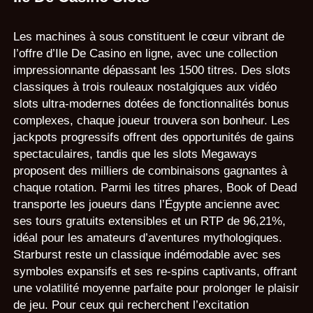
Les machines à sous constituent le cœur vibrant de
l’offre d’Ile De Casino en ligne, avec une collection
impressionnante dépassant les 1500 titres. Des slots
classiques à trois rouleaux nostalgiques aux vidéo
slots ultra-modernes dotées de fonctionnalités bonus
complexes, chaque joueur trouvera son bonheur. Les
jackpots progressifs offrent des opportunités de gains
spectaculaires, tandis que les slots Megaways
proposent des milliers de combinaisons gagnantes à
chaque rotation. Parmi les titres phares, Book of Dead
transporte les joueurs dans l’Égypte ancienne avec
ses tours gratuits extensibles et un RTP de 96,21%,
idéal pour les amateurs d’aventures mythologiques.
Starburst reste un classique indémodable avec ses
symboles expansifs et ses re-spins captivants, offrant
une volatilité moyenne parfaite pour prolonger le plaisir
de jeu. Pour ceux qui recherchent l’excitation