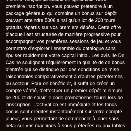
première inscription, vous pouvez prétendre à un
package généreux qui combine un bonus sur dépôt
pouvant atteindre 500€ ainsi qu’un lot de 200 tours
gratuits répartis sur vos premiers dépôts. Cette offre
d’accueil est structurée de manière progressive pour
accompagner vos premières sessions de jeu et vous
permettre d’explorer l’ensemble du catalogue sans
épuiser rapidement votre capital initial. Les avis Ile De
Casino soulignent régulièrement la qualité de ce bonus
d’entrée qui se distingue par des conditions de mise
raisonnables comparativement à d’autres plateformes
du secteur. Pour en bénéficier, il suffit de créer un
compte vérifié, d’effectuer un premier dépôt minimum
de 20€ et de saisir le code promotionnel fourni lors de
l’inscription. L’activation est immédiate et les fonds
bonus sont crédités instantanément sur votre compte
joueur, vous permettant de commencer à jouer sans
délai sur vos machines à sous préférées ou aux tables