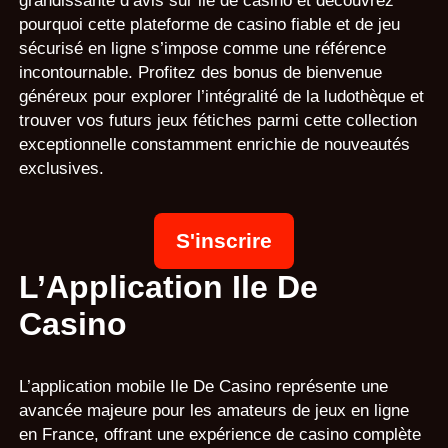
grandissante d’avis sur ile de casino et découvrez
pourquoi cette plateforme de casino fiable et de jeu
sécurisé en ligne s’impose comme une référence
incontournable. Profitez des bonus de bienvenue
généreux pour explorer l’intégralité de la ludothèque et
trouver vos futurs jeux fétiches parmi cette collection
exceptionnelle constamment enrichie de nouveautés
exclusives.
S'inscrire
L’Application Ile De
Casino
L’application mobile Ile De Casino représente une
avancée majeure pour les amateurs de jeux en ligne
en France, offrant une expérience de casino complète