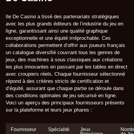
Ile De Casino a tissé des partenariats stratégiques
avec les plus grands éditeurs de l’industrie du jeu en
ligne, garantissant ainsi une qualité graphique
exceptionnelle et une équité irréprochable. Ces
collaborations permettent d’offrir aux joueurs français
un catalogue diversifié couvrant tous les genres de
jeux, des machines à sous classiques aux créations
les plus innovantes en passant par les tables en direct
avec croupiers réels. Chaque fournisseur sélectionné
répond à des critères stricts de certification et
d’équité, assurant que chaque partie se déroule dans
des conditions optimales de jeu sécurisé en ligne.
Voici un aperçu des principaux fournisseurs présents
sur la plateforme et leurs jeux phares :
Fournisseur
Spécialité
Jeux
Nomb
Populaires
de Je