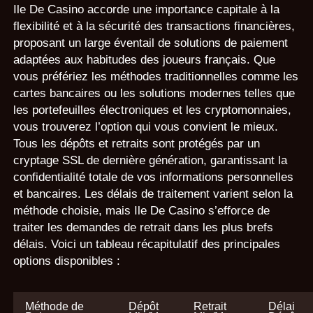
Ile De Casino accorde une importance capitale à la
flexibilité et à la sécurité des transactions financières,
proposant un large éventail de solutions de paiement
adaptées aux habitudes des joueurs français. Que
vous préfériez les méthodes traditionnelles comme les
cartes bancaires ou les solutions modernes telles que
les portefeuilles électroniques et les cryptomonnaies,
vous trouverez l’option qui vous convient le mieux.
Tous les dépôts et retraits sont protégés par un
cryptage SSL de dernière génération, garantissant la
confidentialité totale de vos informations personnelles
et bancaires. Les délais de traitement varient selon la
méthode choisie, mais Ile De Casino s’efforce de
traiter les demandes de retrait dans les plus brefs
délais. Voici un tableau récapitulatif des principales
options disponibles :
Méthode de
Dépôt
Retrait
Délai