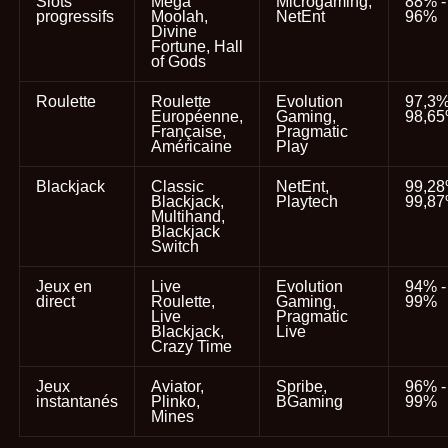
Slots
Mega
Microgaming,
88% -
progressifs
Moolah,
NetEnt
96%
Divine
Fortune, Hall
of Gods
Roulette
Roulette
Evolution
97,3%
Européenne,
Gaming,
98,6
Française,
Pragmatic
Américaine
Play
Blackjack
Classic
NetEnt,
99,28
Blackjack,
Playtech
99,8
Multihand,
Blackjack
Switch
Jeux en
Live
Evolution
94% -
direct
Roulette,
Gaming,
99%
Live
Pragmatic
Blackjack,
Live
Crazy Time
Jeux
Aviator,
Spribe,
96% -
instantanés
Plinko,
BGaming
99%
Mines