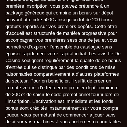
première inscription, vous pouvez prétendre à un
package généreux qui combine un bonus sur dépôt
pouvant atteindre 500€ ainsi qu’un lot de 200 tours
gratuits répartis sur vos premiers dépôts. Cette offre
d’accueil est structurée de manière progressive pour
accompagner vos premières sessions de jeu et vous
permettre d’explorer l’ensemble du catalogue sans
épuiser rapidement votre capital initial. Les avis Ile De
Casino soulignent régulièrement la qualité de ce bonus
d’entrée qui se distingue par des conditions de mise
raisonnables comparativement à d’autres plateformes
du secteur. Pour en bénéficier, il suffit de créer un
compte vérifié, d’effectuer un premier dépôt minimum
de 20€ et de saisir le code promotionnel fourni lors de
l’inscription. L’activation est immédiate et les fonds
bonus sont crédités instantanément sur votre compte
joueur, vous permettant de commencer à jouer sans
délai sur vos machines à sous préférées ou aux tables