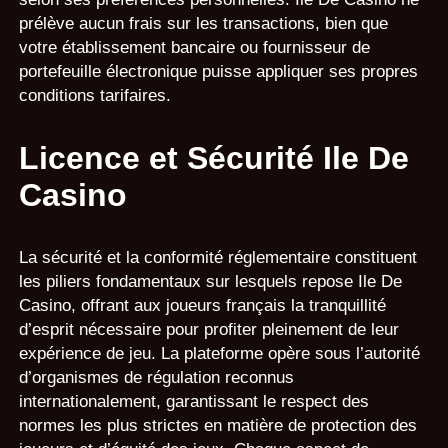
prélève aucun frais sur les transactions, bien que
votre établissement bancaire ou fournisseur de
portefeuille électronique puisse appliquer ses propres
conditions tarifaires.
Licence et Sécurité Ile De
Casino
La sécurité et la conformité réglementaire constituent
les piliers fondamentaux sur lesquels repose Ile De
Casino, offrant aux joueurs français la tranquillité
d’esprit nécessaire pour profiter pleinement de leur
expérience de jeu. La plateforme opère sous l’autorité
d’organismes de régulation reconnus
internationalement, garantissant le respect des
normes les plus strictes en matière de protection des