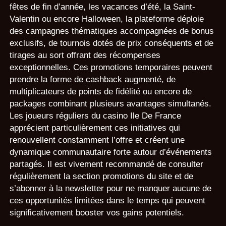
fêtes de fin d’année, les vacances d’été, la Saint-
Valentin ou encore Halloween, la plateforme déploie
des campagnes thématiques accompagnées de bonus
exclusifs, de tournois dotés de prix conséquents et de
tirages au sort offrant des récompenses
exceptionnelles. Ces promotions temporaires peuvent
prendre la forme de cashback augmenté, de
multiplicateurs de points de fidélité ou encore de
packages combinant plusieurs avantages simultanés.
Les joueurs réguliers du casino Ile De France
apprécient particulièrement ces initiatives qui
renouvellent constamment l’offre et créent une
dynamique communautaire forte autour d’événements
partagés. Il est vivement recommandé de consulter
régulièrement la section promotions du site et de
s’abonner à la newsletter pour ne manquer aucune de
ces opportunités limitées dans le temps qui peuvent
significativement booster vos gains potentiels.