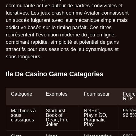
communauté active autour de parties conviviales et
lucratives. Les jeux crash comme Aviator connaissent
un succès fulgurant avec leur mécanique simple mais
addictive basée sur le timing parfait. Ces titres
représentent l’évolution moderne du jeu en ligne,
combinant rapidité, simplicité et potentiel de gains
attractifs pour des sessions de jeu dynamiques et
sans longueurs.
Ile De Casino Game Categories
Catégorie
Exemples
Fournisseur
Fourc
RTP
Machines à
Starburst,
NetEnt,
95,5%
sous
Book of
Play’n GO,
96,5
classiques
Dead, Fire
Pragmatic
Joker
Play