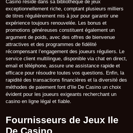
Casino réside dans sa bibliothèque de jeux
exceptionnellement riche, comptant plusieurs milliers
de titres régulièrement mis à jour pour garantir une
expérience toujours renouvelée. Les bonus et
promotions généreuses constituent également un
argument de poids, avec des offres de bienvenue
attractives et des programmes de fidélité
récompensant l’engagement des joueurs réguliers. Le
service client multilingue, disponible via chat en direct,
email et téléphone, assure une assistance rapide et
efficace pour résoudre toutes vos questions. Enfin, la
rapidité des transactions financières et la diversité des
méthodes de paiement font d’Ile De Casino un choix
évident pour les joueurs exigeants recherchant un
casino en ligne légal et fiable.
Fournisseurs de Jeux Ile
De Casino