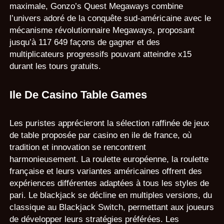
maximale, Gonzo’s Quest Megaways combine
l’univers adoré de la conquête sud-américaine avec le
mécanisme révolutionnaire Megaways, proposant
jusqu’à 117 649 façons de gagner et des
multiplicateurs progressifs pouvant atteindre x15
durant les tours gratuits.
Ile De Casino Table Games
Les puristes apprécieront la sélection raffinée de jeux
de table proposée par casino en ile de france, où
tradition et innovation se rencontrent
harmonieusement. La roulette européenne, la roulette
française et leurs variantes américaines offrent des
expériences différentes adaptées à tous les styles de
pari. Le blackjack se décline en multiples versions, du
classique au Blackjack Switch, permettant aux joueurs
de développer leurs stratégies préférées. Les