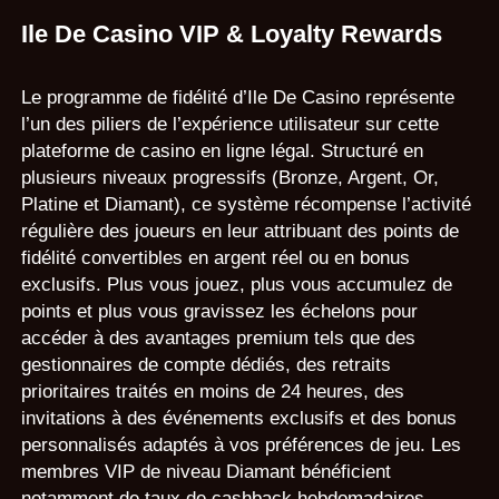
Ile De Casino VIP & Loyalty Rewards
Le programme de fidélité d’Ile De Casino représente
l’un des piliers de l’expérience utilisateur sur cette
plateforme de casino en ligne légal. Structuré en
plusieurs niveaux progressifs (Bronze, Argent, Or,
Platine et Diamant), ce système récompense l’activité
régulière des joueurs en leur attribuant des points de
fidélité convertibles en argent réel ou en bonus
exclusifs. Plus vous jouez, plus vous accumulez de
points et plus vous gravissez les échelons pour
accéder à des avantages premium tels que des
gestionnaires de compte dédiés, des retraits
prioritaires traités en moins de 24 heures, des
invitations à des événements exclusifs et des bonus
personnalisés adaptés à vos préférences de jeu. Les
membres VIP de niveau Diamant bénéficient
notamment de taux de cashback hebdomadaires