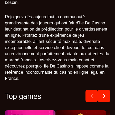
besoin.
Rejoignez dès aujourd’hui la communauté
grandissante des joueurs qui ont fait d’Ile De Casino
leur destination de prédilection pour le divertissement
en ligne. Profitez d’une expérience de jeu
incomparable, alliant sécurité maximale, diversité
exceptionnelle et service client dévoué, le tout dans
un environnement parfaitement adapté aux attentes du
marché français. Inscrivez-vous maintenant et
découvrez pourquoi Ile De Casino s’impose comme la
référence incontournable du casino en ligne légal en
France.
Top games