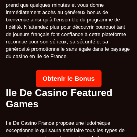
prend que quelques minutes et vous donne
immédiatement accès au généreux bonus de
bienvenue ainsi qu’à l’ensemble du programme de
fidélité. N’attendez plus pour découvrir pourquoi tant
de joueurs français font confiance à cette plateforme
reconnue pour son sérieux, sa sécurité et sa
générosité promotionnelle sans égale dans le paysage
du casino en Ile de France.
Obtenir le Bonus
Ile De Casino Featured
Games
Ile De Casino France propose une ludothèque
exceptionnelle qui saura satisfaire tous les types de