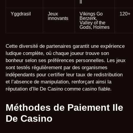
II
Yggdrasil
Jeux
Vikings Go
120+
innovants
Berzerk,
Valley of the
Gods, Holmes
Cette diversité de partenaires garantit une expérience
ludique complète, où chaque joueur trouve son
bonheur selon ses préférences personnelles. Les jeux
sont testés régulièrement par des organismes
indépendants pour certifier leur taux de redistribution
et l’absence de manipulation, renforçant ainsi la
réputation d’Ile De Casino comme casino fiable.
Méthodes de Paiement Ile
De Casino