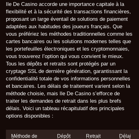
Ile De Casino accorde une importance capitale à la
flexibilité et à la sécurité des transactions financières,
proposant un large éventail de solutions de paiement
adaptées aux habitudes des joueurs français. Que
vous préfériez les méthodes traditionnelles comme les
cartes bancaires ou les solutions modernes telles que
les portefeuilles électroniques et les cryptomonnaies,
vous trouverez l’option qui vous convient le mieux.
Tous les dépôts et retraits sont protégés par un
cryptage SSL de dernière génération, garantissant la
confidentialité totale de vos informations personnelles
et bancaires. Les délais de traitement varient selon la
méthode choisie, mais Ile De Casino s’efforce de
traiter les demandes de retrait dans les plus brefs
délais. Voici un tableau récapitulatif des principales
options disponibles :
Méthode de
Dépôt
Retrait
Délai