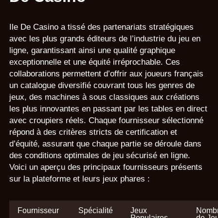
Ile De Casino a tissé des partenariats stratégiques
avec les plus grands éditeurs de l’industrie du jeu en
ligne, garantissant ainsi une qualité graphique
exceptionnelle et une équité irréprochable. Ces
collaborations permettent d’offrir aux joueurs français
un catalogue diversifié couvrant tous les genres de
jeux, des machines à sous classiques aux créations
les plus innovantes en passant par les tables en direct
avec croupiers réels. Chaque fournisseur sélectionné
répond à des critères stricts de certification et
d’équité, assurant que chaque partie se déroule dans
des conditions optimales de jeu sécurisé en ligne.
Voici un aperçu des principaux fournisseurs présents
sur la plateforme et leurs jeux phares :
Fournisseur
Spécialité
Jeux
Nomb
Populaires
de Je