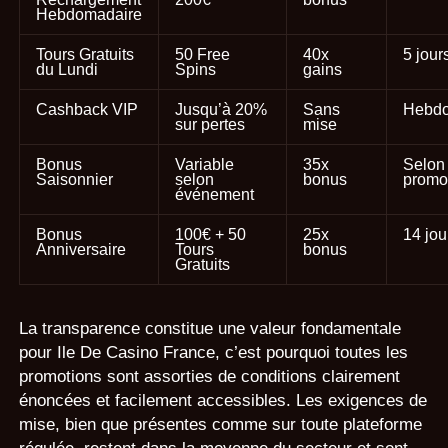
Hebdomadaire
Tours Gratuits
50 Free
40x
5 jour
du Lundi
Spins
gains
Cashback VIP
Jusqu’à 20%
Sans
Hebdo
sur pertes
mise
Bonus
Variable
35x
Selon
Saisonnier
selon
bonus
promo
événement
Bonus
100€ + 50
25x
14 jou
Anniversaire
Tours
bonus
Gratuits
La transparence constitue une valeur fondamentale
pour Ile De Casino France, c’est pourquoi toutes les
promotions sont assorties de conditions clairement
énoncées et facilement accessibles. Les exigences de
mise, bien que présentes comme sur toute plateforme