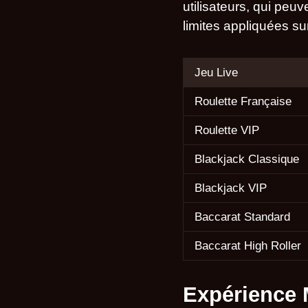
utilisateurs, qui peu
limites appliquées sur
Jeu Live
Roulette Française
Roulette VIP
Blackjack Classique
Blackjack VIP
Baccarat Standard
Baccarat High Roller
Expérience 