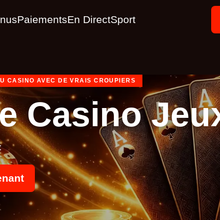
nus
Paiements
En Direct
Sport
 DU CASINO AVEC DE VRAIS CROUPIERS
De Casino Jeu
t
enant