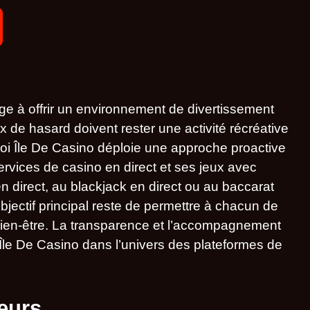
ge à offrir un environnement de divertissement
x de hasard doivent rester une activité récréative
uoi Île De Casino déploie une approche proactive
ervices de casino en direct et ses jeux avec
en direct, au blackjack en direct ou au baccarat
’objectif principal reste de permettre à chacun de
bien-être. La transparence et l’accompagnement
Île De Casino dans l’univers des plateformes de
ueurs