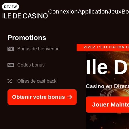
Connexion
Application
Jeux
Bo
Promotions
VIVEZ L'EXCITATION
Bonus de bienvenue
Ile 
Codes bonus
Offres de cashback
Casino en Direc
Obtenir votre bonus
Jouer Maint