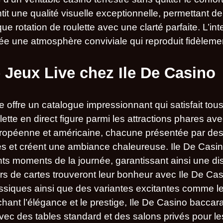
ntit une qualité visuelle exceptionnelle, permettant d
ue rotation de roulette avec une clarté parfaite. L’int
rée une atmosphère conviviale qui reproduit fidèlemen
 Jeux Live chez Ile De Casino
ve offre un catalogue impressionnant qui satisfait tou
ette en direct figure parmi les attractions phares av
européenne et américaine, chacune présentée par des
es et créent une ambiance chaleureuse. Ile De Casin
nts moments de la journée, garantissant ainsi une dis
s de cartes trouveront leur bonheur avec Ile De Casi
assiques ainsi que des variantes excitantes comme le
hant l’élégance et le prestige, Ile De Casino baccar
vec des tables standard et des salons privés pour l