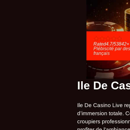
Rated
4.7
/
5
3842
+
Plébiscité par des
français
Ile De Ca
Ile De Casino Live re
d’immersion totale. 
croupiers profession
profiter de l’ambianc