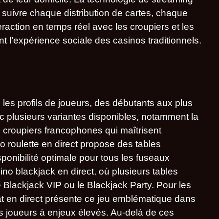
e suivre chaque distribution de cartes, chaque
eraction en temps réel avec les croupiers et les
t l’expérience sociale des casinos traditionnels.
s les profils de joueurs, des débutants aux plus
ec plusieurs variantes disponibles, notamment la
 croupiers francophones qui maîtrisent
o roulette en direct propose des tables
ponibilité optimale pour tous les fuseaux
no blackjack en direct, où plusieurs tables
 Blackjack VIP ou le Blackjack Party. Pour les
at en direct présente ce jeu emblématique dans
es joueurs à enjeux élevés. Au-delà de ces