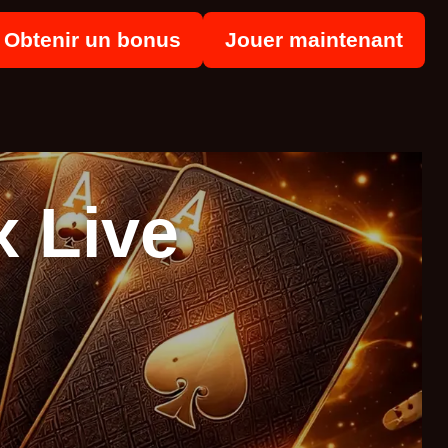
Obtenir un bonus
Jouer maintenant
x Live