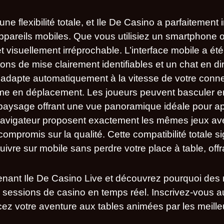
e flexibilité totale, et Ile De Casino a parfaitement 
appareils mobiles. Que vous utilisiez un smartphone 
e et visuellement irréprochable. L’interface mobile a é
tons de mise clairement identifiables et un chat en di
adapte automatiquement à la vitesse de votre connexi
me en déplacement. Les joueurs peuvent basculer ent
aysage offrant une vue panoramique idéale pour appr
 navigateur proposent exactement les mêmes jeux ave
 compromis sur la qualité. Cette compatibilité totale
uivre sur mobile sans perdre votre place à table, offra
ant Ile De Casino Live et découvrez pourquoi des mi
s sessions de casino en temps réel. Inscrivez-vous a
ez votre aventure aux tables animées par les meilleu